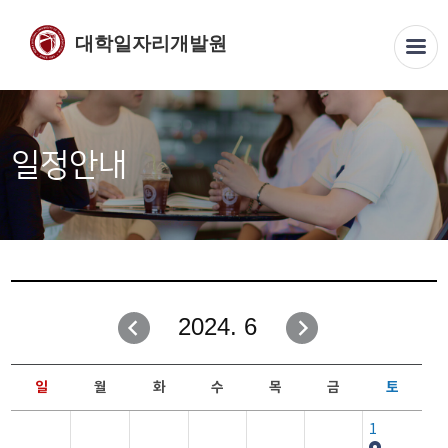
대학일자리개발원
일정안내
2024. 6
일
월
화
수
목
금
토
1