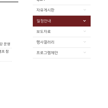
자유게시판
일정안내
보도자료
행사갤러리
강 운영
캠프 참
프로그램제안