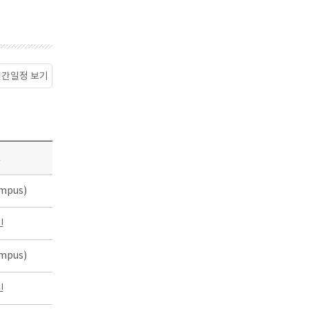
월간일정 보기
소
mpus)
인
mpus)
인