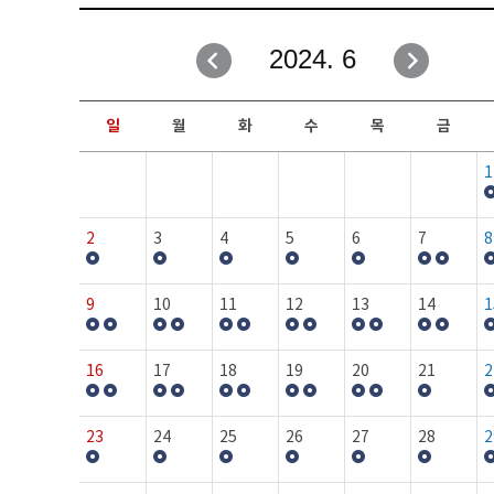
취업성공지원과
자유게시판
2024. 6
창업지원·교육센터
일정안내
현장실습/IPP사업단
보도자료
일
월
화
수
목
금
커뮤니티
행사갤러리
1
홈페이지가이드
프로그램제안
2
3
4
5
6
7
8
9
10
11
12
13
14
1
16
17
18
19
20
21
2
23
24
25
26
27
28
2