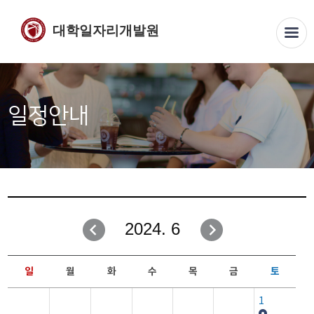
대학일자리개발원
일정안내
2024. 6
일
월
화
수
목
금
토
1