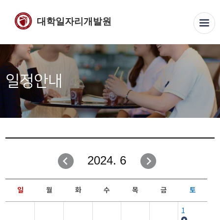
대학일자리개발원
일정안내
2024. 6
일
월
화
수
목
금
토
1