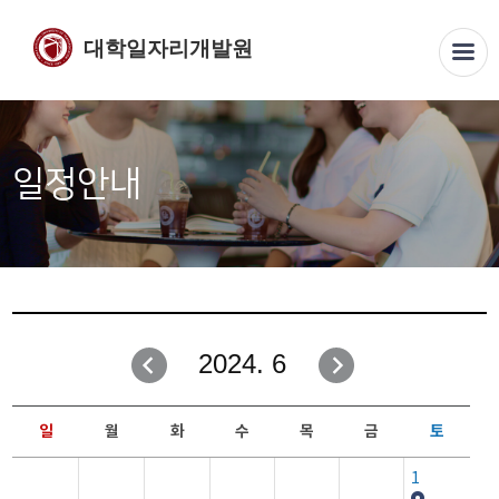
대학일자리개발원
일정안내
2024. 6
일
월
화
수
목
금
토
1