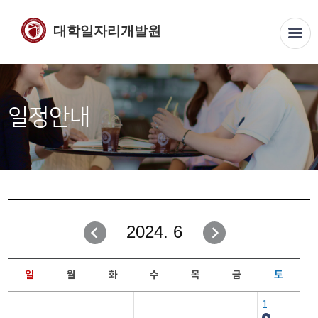
대학일자리개발원
일정안내
2024. 6
일
월
화
수
목
금
토
1