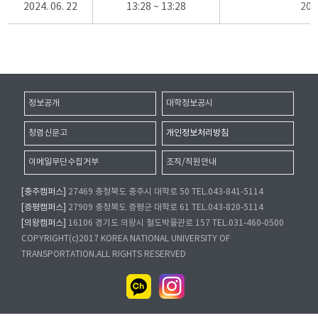
2024. 06. 22
13:28 ~ 13:28
20
정보공개
대학정보공시
청렴신문고
개인정보처리방침
이메일무단수집거부
조직/직원안내
[충주캠퍼스]
27469 충청북도 충주시 대학로 50 TEL.043-841-5114
[증평캠퍼스]
27909 충청북도 증평군 대학로 61 TEL.043-820-5114
[의왕캠퍼스]
16106 경기도 의왕시 철도박물관로 157 TEL.031-460-0500
COPYRIGHT(c)2017 KOREA NATIONAL UNIVERSITY OF
TRANSPORTATION.ALL RIGHTS RESERVED