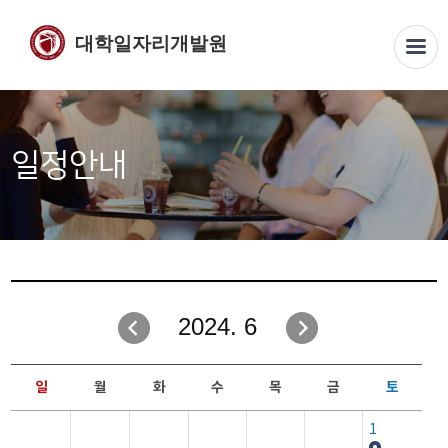
대학일자리개발원
일정안내
2024. 6
일
월
화
수
목
금
토
1