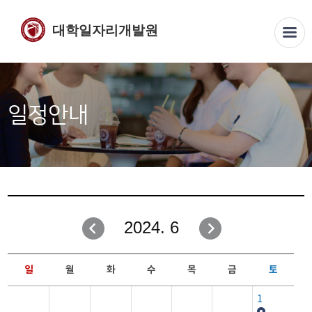
대학일자리개발원
일정안내
2024. 6
일
월
화
수
목
금
토
1