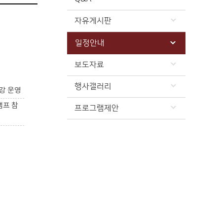
자유게시판
일정안내
보도자료
행사갤러리
강 운영
캠프 참
프로그램제안