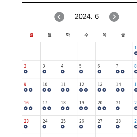
취업성공지원과
자유게시판
2024. 6
창업지원·교육센터
일정안내
현장실습/IPP사업단
보도자료
일
월
화
수
목
금
커뮤니티
행사갤러리
1
홈페이지가이드
프로그램제안
2
3
4
5
6
7
8
9
10
11
12
13
14
1
16
17
18
19
20
21
2
23
24
25
26
27
28
2