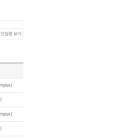
월간일정 보기
소
mpus)
인
mpus)
인