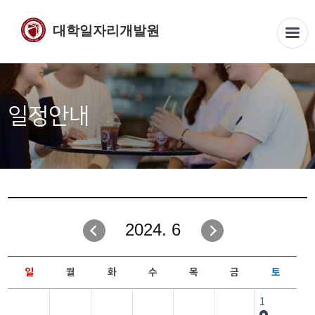
대학일자리개발원
일정안내
2024. 6
일
월
화
수
목
금
토
1