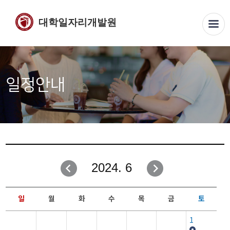
대학일자리개발원
일정안내
2024. 6
일
월
화
수
목
금
토
1