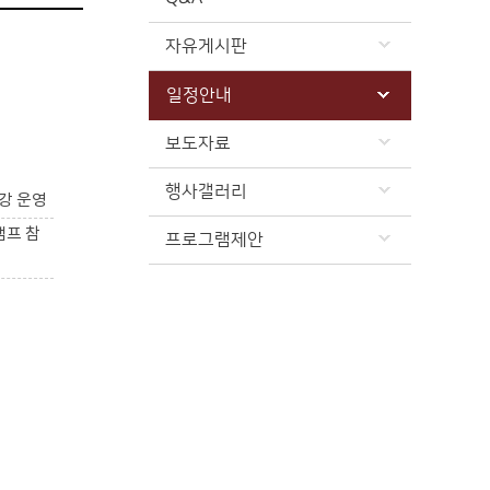
자유게시판
일정안내
보도자료
행사갤러리
강 운영
캠프 참
프로그램제안