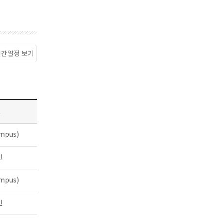
월간일정 보기
소
mpus)
인
mpus)
인