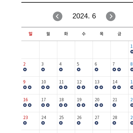
취업성공지원과
자유게시판
2024. 6
창업지원·교육센터
일정안내
현장실습/IPP사업단
보도자료
일
월
화
수
목
금
커뮤니티
행사갤러리
1
홈페이지가이드
프로그램제안
2
3
4
5
6
7
8
9
10
11
12
13
14
1
16
17
18
19
20
21
2
23
24
25
26
27
28
2