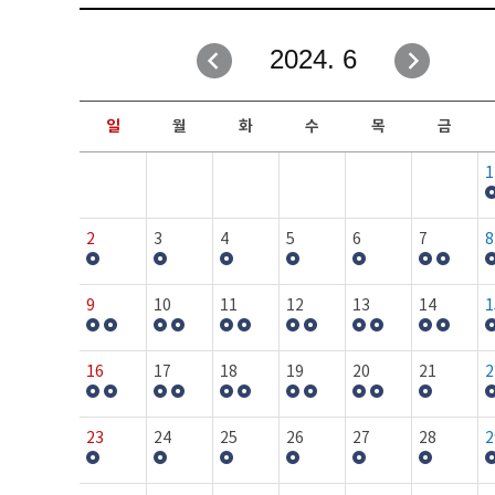
취업성공지원과
자유게시판
2024. 6
창업지원·교육센터
일정안내
현장실습/IPP사업단
보도자료
일
월
화
수
목
금
커뮤니티
행사갤러리
1
홈페이지가이드
프로그램제안
2
3
4
5
6
7
8
9
10
11
12
13
14
1
16
17
18
19
20
21
2
23
24
25
26
27
28
2