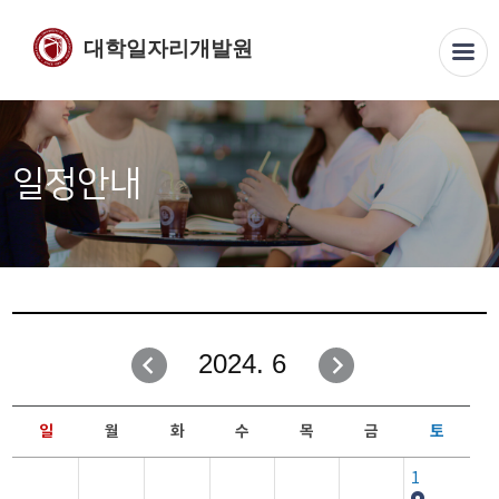
대학일자리개발원
일정안내
2024. 6
일
월
화
수
목
금
토
1