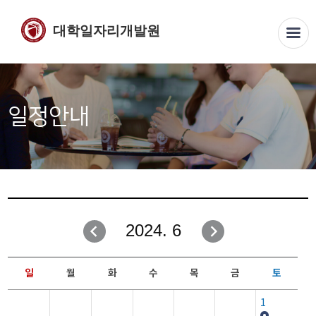
대학일자리개발원
일정안내
2024. 6
일
월
화
수
목
금
토
1