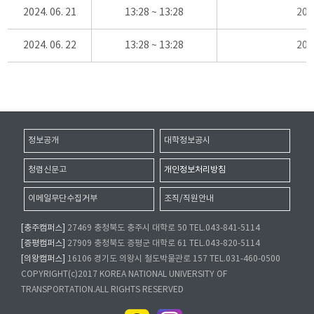
2024. 06. 21
13:28 ~ 13:28
20
2024. 06. 22
13:28 ~ 13:28
20
정보공개
대학정보공시
청렴신문고
개인정보처리방침
이메일무단수집거부
조직/직원안내
[충주캠퍼스]
27469 충청북도 충주시 대학로 50 TEL.043-841-5114
[증평캠퍼스]
27909 충청북도 증평군 대학로 61 TEL.043-820-5114
[의왕캠퍼스]
16106 경기도 의왕시 철도박물관로 157 TEL.031-460-0500
COPYRIGHT(c)2017 KOREA NATIONAL UNIVERSITY OF
TRANSPORTATION.ALL RIGHTS RESERVED