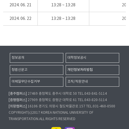
2024. 06. 21
13:28 ~ 13:28
20
2024. 06. 22
13:28 ~ 13:28
20
정보공개
대학정보공시
청렴신문고
개인정보처리방침
이메일무단수집거부
조직/직원안내
[충주캠퍼스]
27469 충청북도 충주시 대학로 50 TEL.043-841-5114
[증평캠퍼스]
27909 충청북도 증평군 대학로 61 TEL.043-820-5114
[의왕캠퍼스]
16106 경기도 의왕시 철도박물관로 157 TEL.031-460-0500
COPYRIGHT(c)2017 KOREA NATIONAL UNIVERSITY OF
TRANSPORTATION.ALL RIGHTS RESERVED