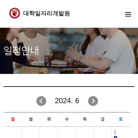
대학일자리개발원
일정안내
2024. 6
일
월
화
수
목
금
토
1