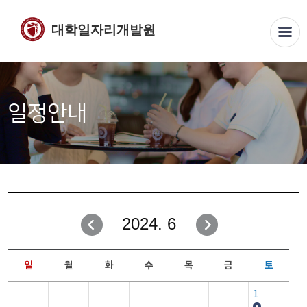
대학일자리개발원
일정안내
2024. 6
일
월
화
수
목
금
토
1