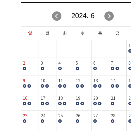
취업성공지원과
자유게시판
2024. 6
창업지원·교육센터
일정안내
현장실습/IPP사업단
보도자료
일
월
화
수
목
금
커뮤니티
행사갤러리
1
홈페이지가이드
프로그램제안
2
3
4
5
6
7
8
9
10
11
12
13
14
1
16
17
18
19
20
21
2
23
24
25
26
27
28
2