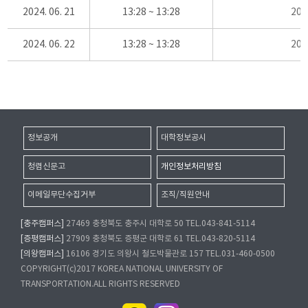
2024. 06. 21
13:28 ~ 13:28
20
2024. 06. 22
13:28 ~ 13:28
20
정보공개
대학정보공시
청렴신문고
개인정보처리방침
이메일무단수집거부
조직/직원안내
[충주캠퍼스]
27469 충청북도 충주시 대학로 50 TEL.043-841-5114
[증평캠퍼스]
27909 충청북도 증평군 대학로 61 TEL.043-820-5114
[의왕캠퍼스]
16106 경기도 의왕시 철도박물관로 157 TEL.031-460-0500
COPYRIGHT(c)2017 KOREA NATIONAL UNIVERSITY OF
TRANSPORTATION.ALL RIGHTS RESERVED