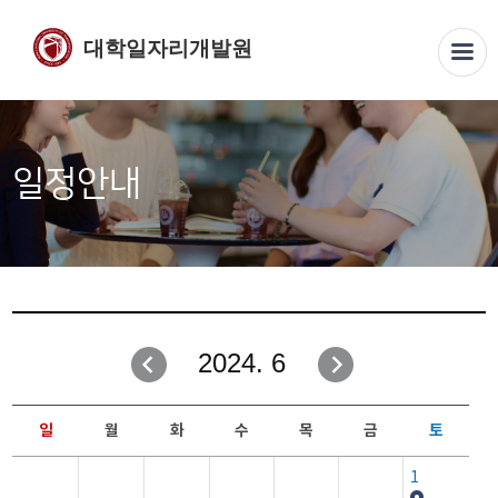
대학일자리개발원
일정안내
2024. 6
일
월
화
수
목
금
토
1