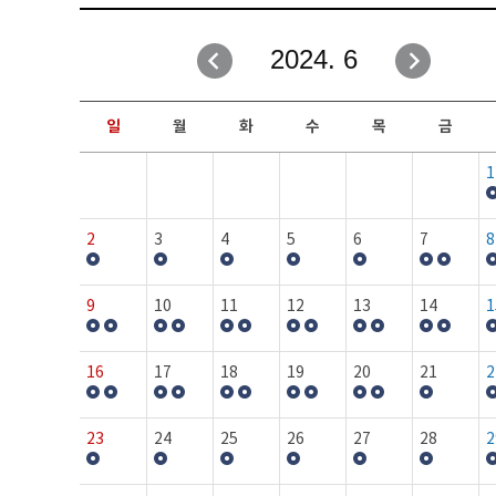
취업성공지원과
자유게시판
2024. 6
창업지원·교육센터
일정안내
현장실습/IPP사업단
보도자료
일
월
화
수
목
금
커뮤니티
행사갤러리
1
홈페이지가이드
프로그램제안
2
3
4
5
6
7
8
9
10
11
12
13
14
1
16
17
18
19
20
21
2
23
24
25
26
27
28
2