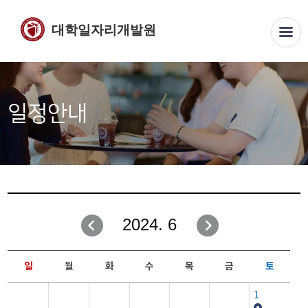
대학일자리개발원
일정안내
2024. 6
일
월
화
수
목
금
토
1