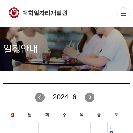
대학일자리개발원
일정안내
2024. 6
일
월
화
수
목
금
토
1