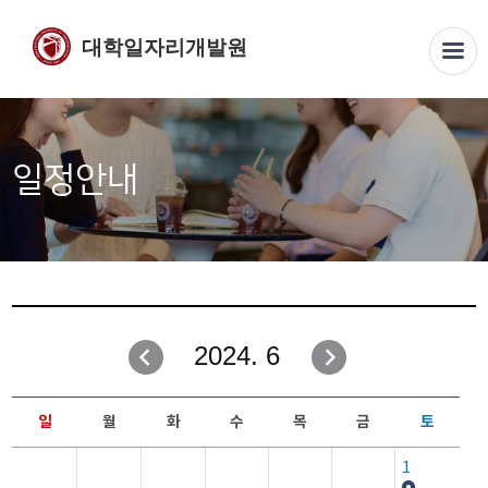
대학일자리개발원
일정안내
2024. 6
일
월
화
수
목
금
토
1