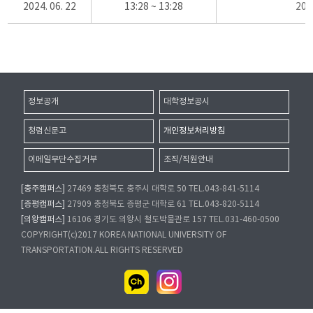
2024. 06. 22
13:28 ~ 13:28
20
정보공개
대학정보공시
청렴신문고
개인정보처리방침
이메일무단수집거부
조직/직원안내
[충주캠퍼스]
27469 충청북도 충주시 대학로 50 TEL.043-841-5114
[증평캠퍼스]
27909 충청북도 증평군 대학로 61 TEL.043-820-5114
[의왕캠퍼스]
16106 경기도 의왕시 철도박물관로 157 TEL.031-460-0500
COPYRIGHT(c)2017 KOREA NATIONAL UNIVERSITY OF
TRANSPORTATION.ALL RIGHTS RESERVED