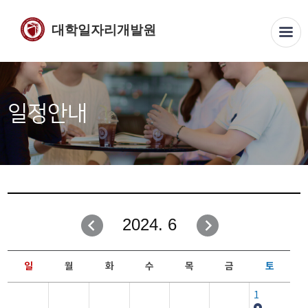
대학일자리개발원
일정안내
2024. 6
일
월
화
수
목
금
토
1