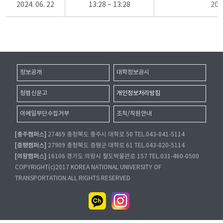
2024. 06. 22
13:28 ~ 13:28
20
정보공개
대학정보공시
청렴신문고
개인정보처리방침
이메일무단수집거부
조직/직원안내
[충주캠퍼스]
27469 충청북도 충주시 대학로 50 TEL.043-841-5114
[증평캠퍼스]
27909 충청북도 증평군 대학로 61 TEL.043-820-5114
[의왕캠퍼스]
16106 경기도 의왕시 철도박물관로 157 TEL.031-460-0500
COPYRIGHT(c)2017 KOREA NATIONAL UNIVERSITY OF
TRANSPORTATION.ALL RIGHTS RESERVED