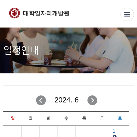
대학일자리개발원
일정안내
2024. 6
일
월
화
수
목
금
토
1