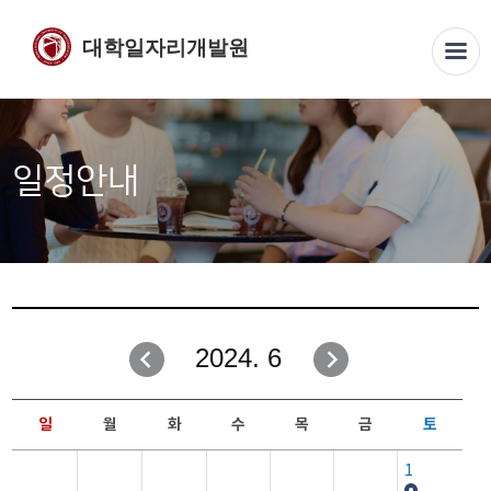
대학일자리개발원
일정안내
2024. 6
일
월
화
수
목
금
토
1