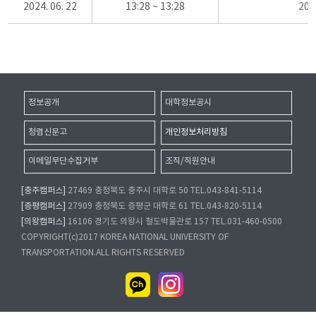
2024. 06. 22
13:28 ~ 13:28
20
정보공개
대학정보공시
청렴신문고
개인정보처리방침
이메일무단수집거부
조직/직원안내
[충주캠퍼스]
27469 충청북도 충주시 대학로 50 TEL.043-841-5114
[증평캠퍼스]
27909 충청북도 증평군 대학로 61 TEL.043-820-5114
[의왕캠퍼스]
16106 경기도 의왕시 철도박물관로 157 TEL.031-460-0500
COPYRIGHT(c)2017 KOREA NATIONAL UNIVERSITY OF
TRANSPORTATION.ALL RIGHTS RESERVED