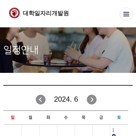
대학일자리개발원
일정안내
2024. 6
일
월
화
수
목
금
토
1