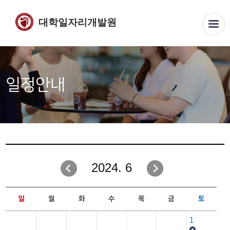
대학일자리개발원
일정안내
2024. 6
일
월
화
수
목
금
토
1