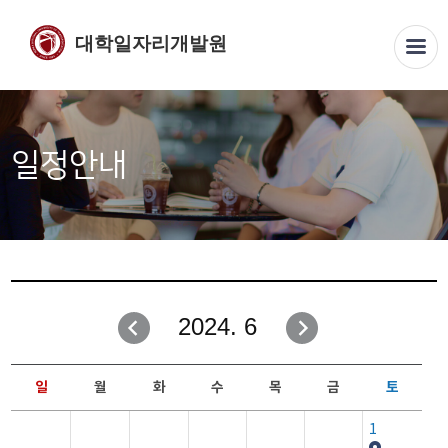
대학일자리개발원
일정안내
2024. 6
일
월
화
수
목
금
토
1