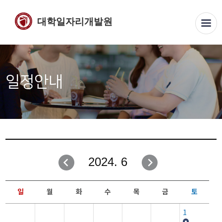
대학일자리개발원
일정안내
2024. 6
일
월
화
수
목
금
토
1