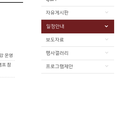
자유게시판
일정안내
보도자료
행사갤러리
강 운영
캠프 참
프로그램제안