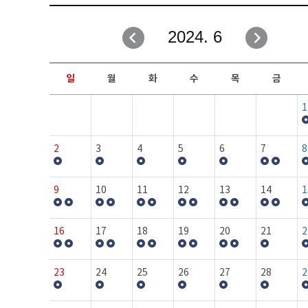
취업성공지원과
자유게시판
2024. 6
창업지원·교육센터
일정안내
현장실습/IPP사업단
보도자료
일
월
화
수
목
금
커뮤니티
행사갤러리
1
홈페이지가이드
프로그램제안
2
3
4
5
6
7
8
9
10
11
12
13
14
1
16
17
18
19
20
21
2
23
24
25
26
27
28
2