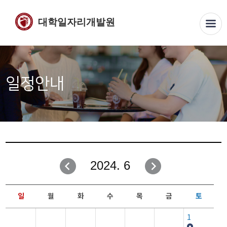
대학일자리개발원
일정안내
2024. 6
일
월
화
수
목
금
토
1