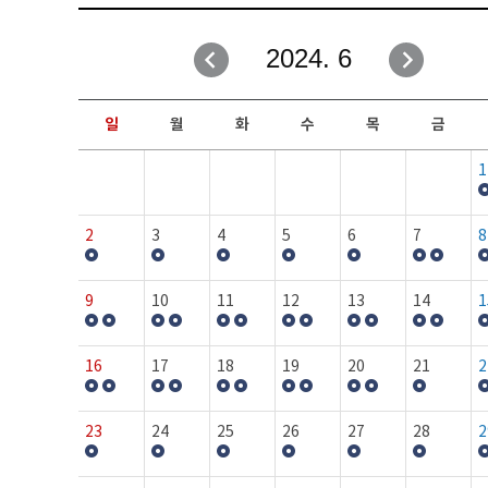
취업성공지원과
자유게시판
2024. 6
창업지원·교육센터
일정안내
현장실습/IPP사업단
보도자료
일
월
화
수
목
금
커뮤니티
행사갤러리
1
홈페이지가이드
프로그램제안
2
3
4
5
6
7
8
9
10
11
12
13
14
1
16
17
18
19
20
21
2
23
24
25
26
27
28
2