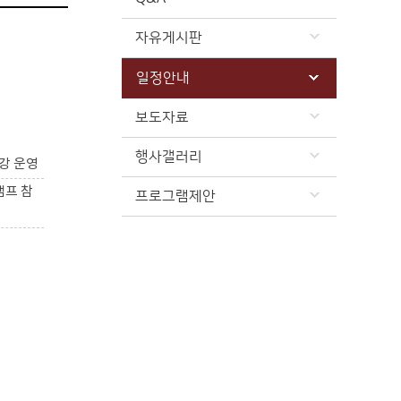
자유게시판
일정안내
보도자료
행사갤러리
강 운영
캠프 참
프로그램제안