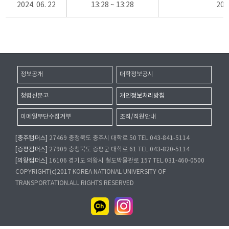
2024. 06. 22
13:28 ~ 13:28
20
정보공개
대학정보공시
청렴신문고
개인정보처리방침
이메일무단수집거부
조직/직원안내
[충주캠퍼스]
27469 충청북도 충주시 대학로 50 TEL.043-841-5114
[증평캠퍼스]
27909 충청북도 증평군 대학로 61 TEL.043-820-5114
[의왕캠퍼스]
16106 경기도 의왕시 철도박물관로 157 TEL.031-460-0500
COPYRIGHT(c)2017 KOREA NATIONAL UNIVERSITY OF
TRANSPORTATION.ALL RIGHTS RESERVED