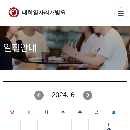
대학일자리개발원
일정안내
2024. 6
일
월
화
수
목
금
토
1