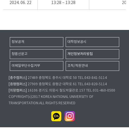
2024. 06. 22
13:28 ~ 13:28
20
정보공개
대학정보공시
청렴신문고
개인정보처리방침
이메일무단수집거부
조직/직원안내
[충주캠퍼스]
27469 충청북도 충주시 대학로 50 TEL.043-841-5114
[증평캠퍼스]
27909 충청북도 증평군 대학로 61 TEL.043-820-5114
[의왕캠퍼스]
16106 경기도 의왕시 철도박물관로 157 TEL.031-460-0500
COPYRIGHT(c)2017 KOREA NATIONAL UNIVERSITY OF
TRANSPORTATION.ALL RIGHTS RESERVED