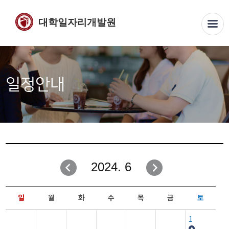
대학일자리개발원
일정안내
2024. 6
일
월
화
수
목
금
토
1