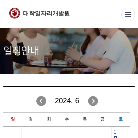
대학일자리개발원
일정안내
2024. 6
일
월
화
수
목
금
토
1