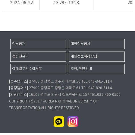
2024. 06. 22
13:28 ~ 13:28
20
정보공개
대학정보공시
청렴신문고
개인정보처리방침
이메일무단수집거부
조직/직원안내
[충주캠퍼스]
27469 충청북도 충주시 대학로 50 TEL.043-841-5114
[증평캠퍼스]
27909 충청북도 증평군 대학로 61 TEL.043-820-5114
[의왕캠퍼스]
16106 경기도 의왕시 철도박물관로 157 TEL.031-460-0500
COPYRIGHT(c)2017 KOREA NATIONAL UNIVERSITY OF
TRANSPORTATION.ALL RIGHTS RESERVED