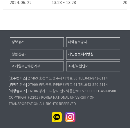
2024. 06. 22
13:28 ~ 13:28
20
정보공개
대학정보공시
청렴신문고
개인정보처리방침
이메일무단수집거부
조직/직원안내
[충주캠퍼스]
27469 충청북도 충주시 대학로 50 TEL.043-841-5114
[증평캠퍼스]
27909 충청북도 증평군 대학로 61 TEL.043-820-5114
[의왕캠퍼스]
16106 경기도 의왕시 철도박물관로 157 TEL.031-460-0500
COPYRIGHT(c)2017 KOREA NATIONAL UNIVERSITY OF
TRANSPORTATION.ALL RIGHTS RESERVED