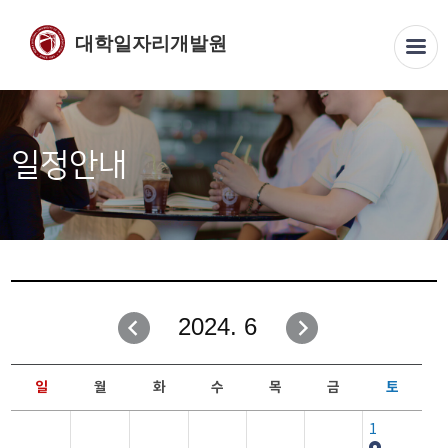
대학일자리개발원
일정안내
2024. 6
일
월
화
수
목
금
토
1