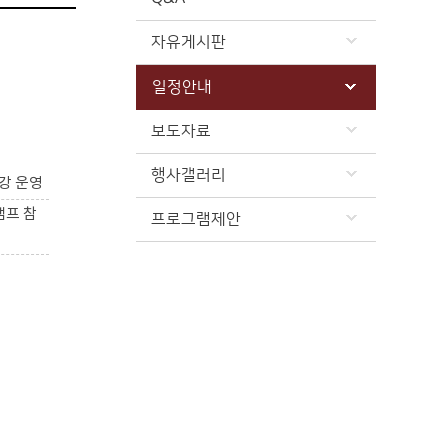
자유게시판
일정안내
보도자료
행사갤러리
강 운영
캠프 참
프로그램제안