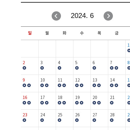
취업성공지원과
자유게시판
2024. 6
창업지원·교육센터
일정안내
현장실습/IPP사업단
보도자료
일
월
화
수
목
금
커뮤니티
행사갤러리
1
홈페이지가이드
프로그램제안
2
3
4
5
6
7
8
9
10
11
12
13
14
1
16
17
18
19
20
21
2
23
24
25
26
27
28
2