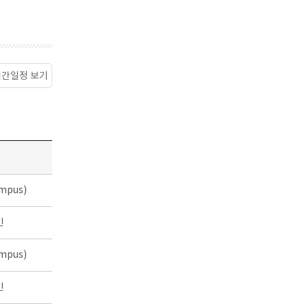
월간일정 보기
소
mpus)
인
mpus)
인