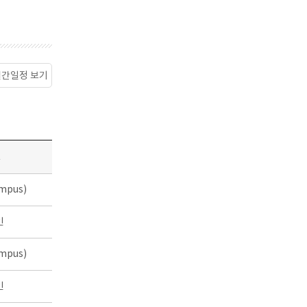
월간일정 보기
소
mpus)
인
mpus)
인