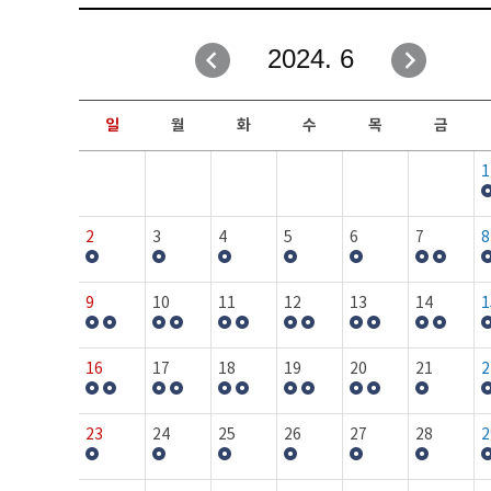
취업성공지원과
자유게시판
2024. 6
창업지원·교육센터
일정안내
현장실습/IPP사업단
보도자료
일
월
화
수
목
금
커뮤니티
행사갤러리
1
홈페이지가이드
프로그램제안
2
3
4
5
6
7
8
9
10
11
12
13
14
1
16
17
18
19
20
21
2
23
24
25
26
27
28
2