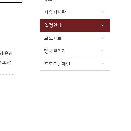
자유게시판
일정안내
보도자료
행사갤러리
강 운영
캠프 참
프로그램제안