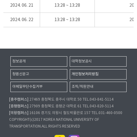
2024. 06. 21
13:28 ~ 13:28
20
2024. 06. 22
13:28 ~ 13:28
20
정보공개
대학정보공시
청렴신문고
개인정보처리방침
이메일무단수집거부
조직/직원안내
[충주캠퍼스]
27469 충청북도 충주시 대학로 50 TEL.043-841-5114
[증평캠퍼스]
27909 충청북도 증평군 대학로 61 TEL.043-820-5114
[의왕캠퍼스]
16106 경기도 의왕시 철도박물관로 157 TEL.031-460-0500
COPYRIGHT(c)2017 KOREA NATIONAL UNIVERSITY OF
TRANSPORTATION.ALL RIGHTS RESERVED