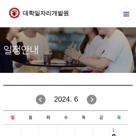
대학일자리개발원
일정안내
2024. 6
일
월
화
수
목
금
토
1