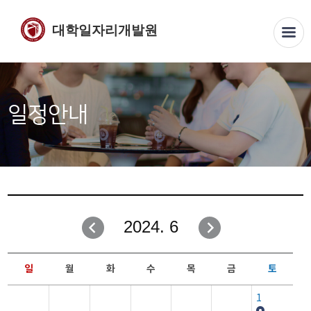
대학일자리개발원
일정안내
2024. 6
일
월
화
수
목
금
토
1