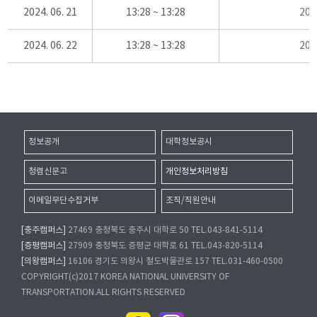
2024. 06. 21
13:28 ~ 13:28
20
2024. 06. 22
13:28 ~ 13:28
20
정보공개
대학정보공시
청렴신문고
개인정보처리방침
이메일무단수집거부
조직/직원안내
[충주캠퍼스]
27469 충청북도 충주시 대학로 50 TEL.043-841-5114
[증평캠퍼스]
27909 충청북도 증평군 대학로 61 TEL.043-820-5114
[의왕캠퍼스]
16106 경기도 의왕시 철도박물관로 157 TEL.031-460-0500
COPYRIGHT(c)2017 KOREA NATIONAL UNIVERSITY OF
TRANSPORTATION.ALL RIGHTS RESERVED