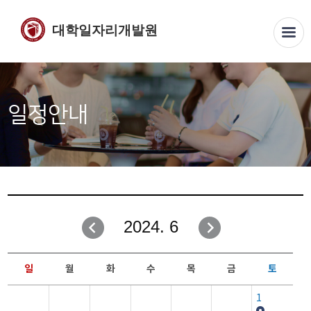
대학일자리개발원
일정안내
2024. 6
일
월
화
수
목
금
토
1