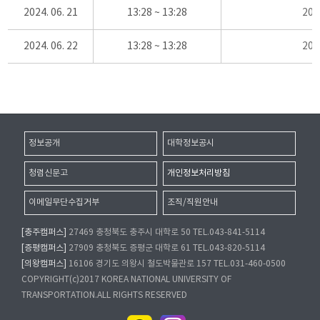
2024. 06. 21
13:28 ~ 13:28
20
2024. 06. 22
13:28 ~ 13:28
20
정보공개
대학정보공시
청렴신문고
개인정보처리방침
이메일무단수집거부
조직/직원안내
[충주캠퍼스]
27469 충청북도 충주시 대학로 50 TEL.043-841-5114
[증평캠퍼스]
27909 충청북도 증평군 대학로 61 TEL.043-820-5114
[의왕캠퍼스]
16106 경기도 의왕시 철도박물관로 157 TEL.031-460-0500
COPYRIGHT(c)2017 KOREA NATIONAL UNIVERSITY OF
TRANSPORTATION.ALL RIGHTS RESERVED