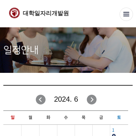
대학일자리개발원
일정안내
2024. 6
일
월
화
수
목
금
토
1