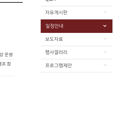
자유게시판
일정안내
보도자료
행사갤러리
강 운영
캠프 참
프로그램제안