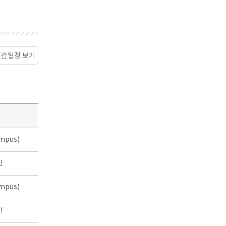
월간일정 보기
소
mpus)
인
mpus)
인