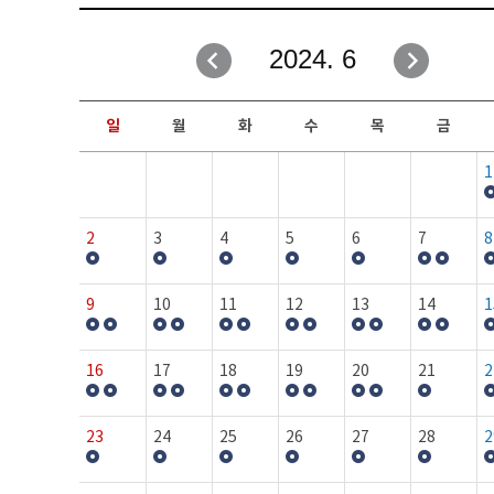
취업성공지원과
자유게시판
2024. 6
창업지원·교육센터
일정안내
현장실습/IPP사업단
보도자료
일
월
화
수
목
금
커뮤니티
행사갤러리
1
홈페이지가이드
프로그램제안
2
3
4
5
6
7
8
9
10
11
12
13
14
1
16
17
18
19
20
21
2
23
24
25
26
27
28
2