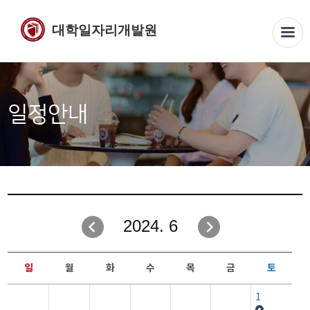
대학일자리개발원
일정안내
2024. 6
일
월
화
수
목
금
토
1