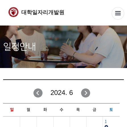
대학일자리개발원
일정안내
2024. 6
일
월
화
수
목
금
토
1