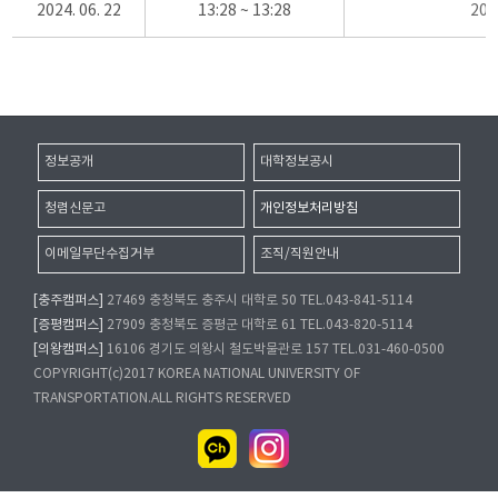
2024. 06. 22
13:28 ~ 13:28
20
정보공개
대학정보공시
청렴신문고
개인정보처리방침
이메일무단수집거부
조직/직원안내
[충주캠퍼스]
27469 충청북도 충주시 대학로 50 TEL.043-841-5114
[증평캠퍼스]
27909 충청북도 증평군 대학로 61 TEL.043-820-5114
[의왕캠퍼스]
16106 경기도 의왕시 철도박물관로 157 TEL.031-460-0500
COPYRIGHT(c)2017 KOREA NATIONAL UNIVERSITY OF
TRANSPORTATION.ALL RIGHTS RESERVED