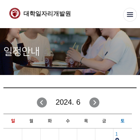
대학일자리개발원
일정안내
2024. 6
일
월
화
수
목
금
토
1