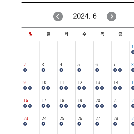
취업성공지원과
자유게시판
2024. 6
창업지원·교육센터
일정안내
현장실습/IPP사업단
보도자료
일
월
화
수
목
금
커뮤니티
행사갤러리
1
홈페이지가이드
프로그램제안
2
3
4
5
6
7
8
9
10
11
12
13
14
1
16
17
18
19
20
21
2
23
24
25
26
27
28
2