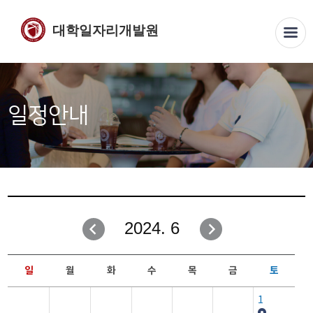
대학일자리개발원
일정안내
2024. 6
일
월
화
수
목
금
토
1