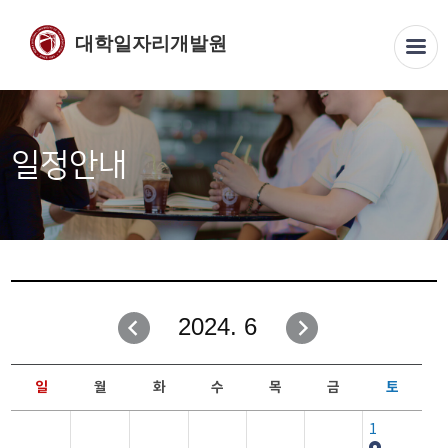
대학일자리개발원
일정안내
2024. 6
일
월
화
수
목
금
토
1